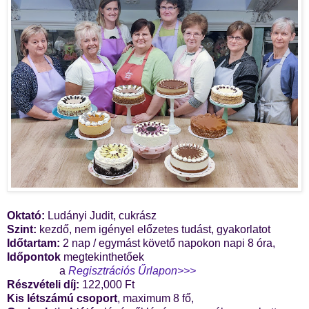
Oktató:
Ludányi Judit, cukrász
Szint:
kezdő, nem igényel előzetes tudást, gyakorlatot
Időtartam:
2 nap / egymást követő napokon napi 8 óra,
Időpontok
megtekinthetőek
a
Regisztrációs Űrlapon>>>
Részvételi díj:
122,000 Ft
Kis létszámú csoport
, maximum 8 fő,