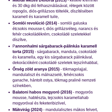
Milotai Mézes Diótorta (2013)
- kétféle krémmel
és 30 dkg dió felhasználásával, rétegek között
ropogós, diós-grillázsos töltelék, díszítésében
karamell és karamell tuile,
Somlói revolúció (2014)
- somlói galuska
étcsokis mousse-t, diós grillázsréteg, narancs és
fehér csokoládékrém, csokoládé szeletekkel
díszítve,
P
annonhalmi sárgabarack-pálinkás karamell
torta (2015)
- sárgabarack, mandula, csokoládé
és karamella, egy kis sárgabarack pálinkával,
dekorációként csokoládé szeletek tejszínhabbal,
Őrség zöld aranya (2015)
- tökmagolajjal,
mandulaliszt és málnazselé, fehércsokis
ganache, hántolt ostya, tökmag praliné nemzeti
színekben,
Balatoni habos mogyoró (2016)
- mogyorós
mousse, habtészta, tejcsokis karamellahab
mogyoróval és feketeribizlivel,
Mákvirág (2024)
- mandulalisztes mákos felvert,