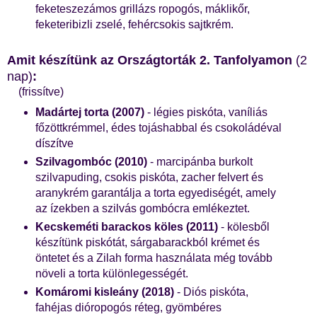
feketeszezámos grillázs ropogós, máklikőr,
feketeribizli zselé, fehércsokis sajtkrém.
Amit készítünk az Országtorták 2. Tanfolyamon
(2
nap)
:
(frissítve)
Madártej torta (2007)
- légies piskóta, vaníliás
főzöttkrémmel, édes tojáshabbal és csokoládéval
díszítve
Szilvagombóc (2010)
- marcipánba burkolt
szilvapuding, csokis piskóta, zacher felvert és
aranykrém garantálja a torta egyediségét, amely
az ízekben a szilvás gombócra emlékeztet.
Kecskeméti barackos köles (2011)
- kölesből
készítünk piskótát, sárgabarackból krémet és
öntetet és a Zilah forma használata még tovább
növeli a torta különlegességét.
Komáromi kisleány (2018)
- Diós piskóta,
fahéjas dióropogós réteg, gyömbéres