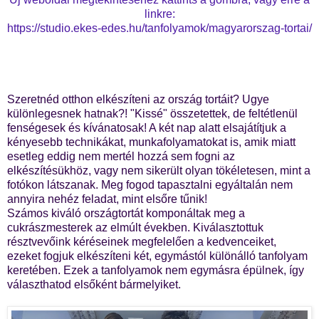
linkre:
https://studio.ekes-edes.hu/tanfolyamok/magyarorszag-tortai/
Szeretnéd otthon elkészíteni az ország tortáit? Ugye
különlegesnek hatnak?! "Kissé" összetettek, de feltétlenül
fenségesek és kívánatosak! A két nap alatt elsajátítjuk a
kényesebb technikákat, munkafolyamatokat is, amik miatt
esetleg eddig nem mertél hozzá sem fogni az
elkészítésükhöz, vagy nem sikerült olyan tökéletesen, mint a
fotókon látszanak. Meg fogod tapasztalni egyáltalán nem
annyira nehéz feladat, mint elsőre tűnik!
Számos kiváló országtortát komponáltak meg a
cukrászmesterek az elmúlt években. Kiválasztottuk
résztvevőink kéréseinek megfelelően a kedvenceiket,
ezeket fogjuk elkészíteni két, egymástól különálló tanfolyam
keretében. Ezek a tanfolyamok nem egymásra épülnek, így
választhatod elsőként bármelyiket.