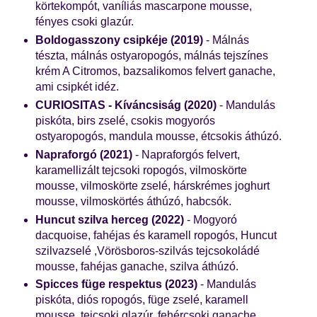
körtekompót, vaníliás mascarpone mousse,
fényes csoki glazúr.
Boldogasszony csipkéje (2019)
- Málnás
tészta, málnás ostyaropogós, málnás tejszínes
krém A Citromos, bazsalikomos felvert ganache,
ami csipkét idéz.
CURIOSITAS - Kíváncsiság (2020)
- Mandulás
piskóta, birs zselé, csokis mogyorós
ostyaropogós, mandula mousse, étcsokis áthúzó.
Napraforgó (2021)
- Napraforgós felvert,
karamellizált tejcsoki ropogós, vilmoskörte
mousse, vilmoskörte zselé, hárskrémes joghurt
mousse, vilmoskörtés áthúzó, habcsók.
Huncut szilva herceg (2022)
- Mogyoró
dacquoise, fahéjas és karamell ropogós, Huncut
szilvazselé ,Vörösboros-szilvás tejcsokoládé
mousse, fahéjas ganache, szilva áthúzó.
Spicces füge respektus (2023)
- Mandulás
piskóta, diós ropogós, füge zselé, karamell
mousse, tejcsoki glazúr, fehércsoki ganache,