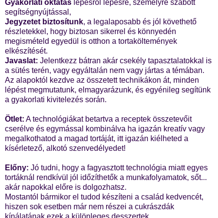
Gyakorlati oktátás
lépésről lépésre, személyre szabott
segítségnyújtással,
Jegyzetet biztosítunk
, a legalaposabb és jól követhető
részletekkel, hogy biztosan sikerrel és könnyedén
megismételd egyedül is otthon a tortaköltemények
elkészítését.
Javaslat:
Jelentkezz bátran akár csekély tapasztalatokkal is
a sütés terén, vagy egyáltalán nem vagy jártas a témában.
Az alapoktól kezdve az összetett technikákon át, minden
lépést megmutatunk, elmagyarázunk, és egyénileg segítünk
a gyakorlati kivitelezés során.
Ötlet:
A technológiákat betartva a receptek összetevőit
cserélve és egymással kombinálva ha igazán kreatív vagy
megalkothatod a magad tortáját, itt igazán kiélheted a
kísérletező, alkotó szenvedélyedet!
Előny:
Jó tudni, hogy a fagyasztott technológia miatt egyes
tortáknál rendkívül jól időzíthetők a munkafolyamatok, sőt...
akár napokkal előre is dolgozhatsz.
Mostantól bármikor el tudod készíteni a család kedvencét,
hiszen sok esetben már nem részei a cukrászdák
kínálatának ezek a különleges desszertek.