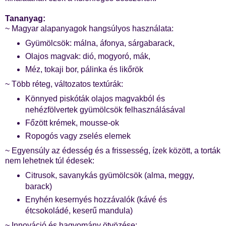
Tananyag:
~ Magyar alapanyagok hangsúlyos használata:
Gyümölcsök: málna, áfonya, sárgabarack,
Olajos magvak: dió, mogyoró, mák,
Méz, tokaji bor, pálinka és likőrök
~ Több réteg, változatos textúrák:
Könnyed piskóták olajos magvakból és
nehézfölvertek gyümölcsök felhasználásával
Főzött krémek, mousse-ok
Ropogós vagy zselés elemek
~ Egyensúly az édesség és a frissesség, ízek között, a torták
nem lehetnek túl édesek:
Citrusok, savanykás gyümölcsök (alma, meggy,
barack)
Enyhén kesernyés hozzávalók (kávé és
étcsokoládé, keserű mandula)
~ Innováció és hagyomány ötvözése: