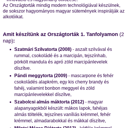
Az Országtorták mindig modern technológiával készülnek,
de sokszor hagyományos magyar sütemények inspirálják az
alkotóikat.
Amit készítünk az Országtorták 1. Tanfolyamon
(2
nap)
:
Szatmári Szilvatorta (2008)
- aszalt szilvával és
rummal, csokoládé és a marcipán, tejszínhab,
pörkölt mandula és apró zöld marcipánlevelek
díszítve.
Pándi meggytorta (2009)
- mascarpone és fehér
csokoládés alapkrém, egy kis cherry brandy és
fahéj, valamint bonbon meggyel és zöld
marcipánlevelekkel díszítve,
Szabolcsi almás máktorta (2012)
- magyar
alapanyagokból készült: mákos lapok, fahéjas
almás töltelék, tejszínes vaníliás krémmel, fehér
krémmel, almadarabokkal és mákkal díszítve,