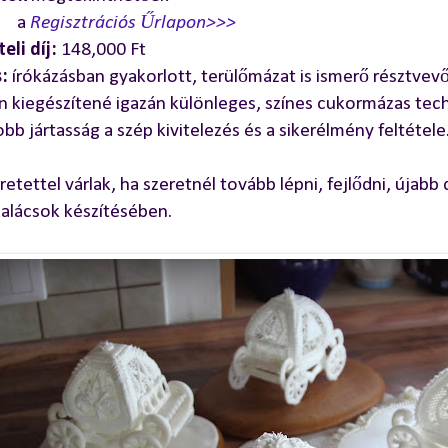
a
Regisztrációs Űrlapon>>>
eli díj:
148,000 Ft
:
írókázásban gyakorlott, terülőmázat is ismerő résztvevők
n kiegészítené igazán különleges, színes cukormázas tech
bb jártasság a szép kivitelezés és a sikerélmény feltétele
retettel várlak, ha szeretnél tovább lépni, fejlődni, újabb d
alácsok készítésében.