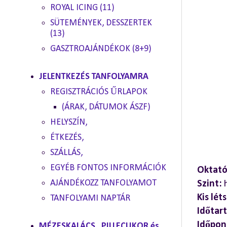
ROYAL ICING (11)
SÜTEMÉNYEK, DESSZERTEK
(13)
GASZTROAJÁNDÉKOK (8+9)
JELENTKEZÉS TANFOLYAMRA
REGISZTRÁCIÓS ŰRLAPOK
(ÁRAK, DÁTUMOK ÁSZF)
HELYSZÍN,
ÉTKEZÉS,
SZÁLLÁS,
EGYÉB FONTOS INFORMÁCIÓK
Oktató
AJÁNDÉKOZZ TANFOLYAMOT
Szint:
h
Kis lé
TANFOLYAMI NAPTÁR
Időtar
Időpon
MÉZESKALÁCS , PILLECUKOR és