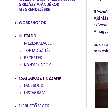
GRILLÁZS AJÁNDÉKOK
MEGRENDELÉSRE
Részvét
Ajánlás
WORKSHOPOK
szívese
A nagyo
IHLETADÓ
MÉZESKALÁCSOK
Sok sze
TORTADÍSZÍTÉS
mézesk
RECEPTEK
KÖNYV / BOOK
CSATLAKOZZ HOZZÁNK
FACEBOOK
INSTAGRAM
ELÉRHETŐSÉGEK