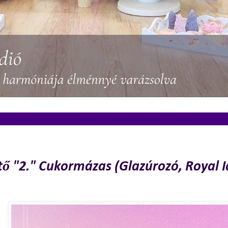
)
SÜTIK, DESSZERTEK (13)
Gasztroajándékok - Kézműves Édes Ajándékok
MÉZESKALÁCS (10)
R
mber 1., szombat
ítő "2." Cukormázas (Glazúrozó, Royal 