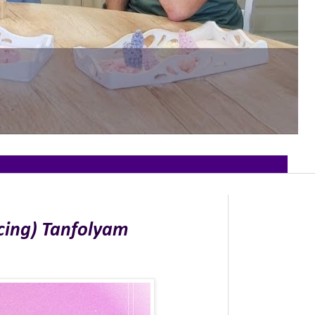
OYAL ICING (11)
TANFOLYAMI NAPTÁR
Icing) Tanfolyam