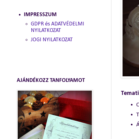
IMPRESSZUM
GDPR és ADATVÉDELMI
NYILATKOZAT
JOGI NYILATKOZAT
AJÁNDÉKOZZ TANFOLYAMOT
Temati
C
T
Á