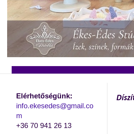
ÚJ WEBOLDAL >>>
ÖSSZES TANFOLYAM (46)
TORTAKÉSZÍTÉS (5)
TORTADÍSZÍTÉS (13
2014. nove
Elérhetőségünk:
Dísz
info.ekesedes@gmail.co
m
+36 70 941 26 13