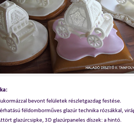
ka:
ukormázzal bevont felületek részletgazdag festése.
érhatású féldomborműves glazúr technika rózsákkal, virá
ttört glazúrcsipke, 3D glazúrpaneles díszek: a hintó.