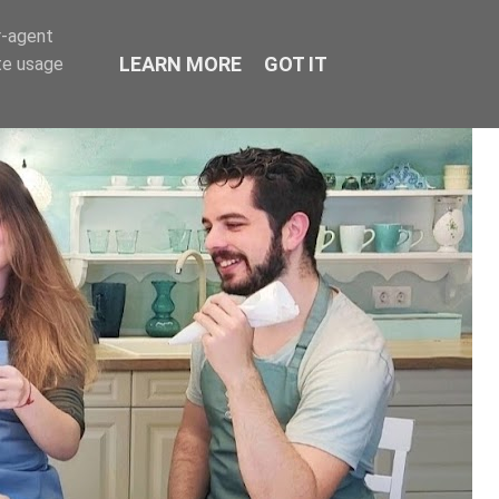
r-agent
LEARN MORE
GOT IT
te usage