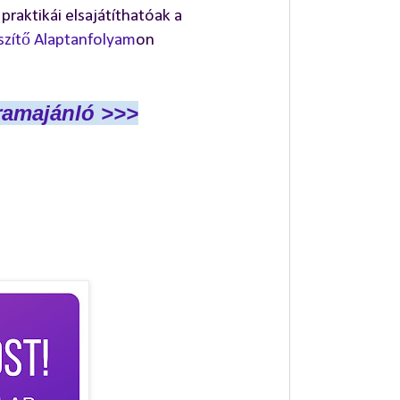
raktikái elsajátíthatóak a
zítő Alaptanfolyam
on
gramajánló
>>>