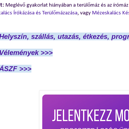
t:
Meglévő gyakorlat hiányában a terülőmáz és az írómáz p
lács Írókázása és Terülőmázazása
, vagy
Mézeskalács Kés
Helyszín, szállás, utazás, étkezés, pro
Vélemények >>>
ÁSZF >>>