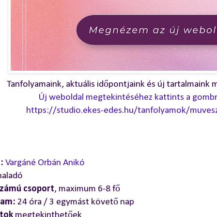
Tanfolyamaink, aktuális időpontjaink és új tartalmaink m
Új weboldal megtekintéséhez kattints a gombra,
https://studio.ekes-edes.hu/tanfolyamok/muvesz
:
Vargáné Orbán Anikó
aladó
tszámú csoport
, maximum 6-8 fő
tam:
24 óra / 3 egymást követő nap
tok
megtekinthetőek