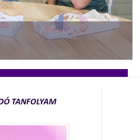
OYAL ICING (11)
TANFOLYAMI NAPTÁR
ADÓ TANFOLYAM