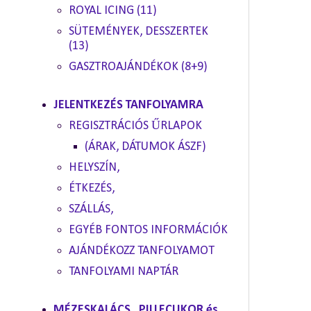
ROYAL ICING (11)
SÜTEMÉNYEK, DESSZERTEK
(13)
GASZTROAJÁNDÉKOK (8+9)
JELENTKEZÉS TANFOLYAMRA
REGISZTRÁCIÓS ŰRLAPOK
(ÁRAK, DÁTUMOK ÁSZF)
HELYSZÍN,
ÉTKEZÉS,
SZÁLLÁS,
EGYÉB FONTOS INFORMÁCIÓK
AJÁNDÉKOZZ TANFOLYAMOT
TANFOLYAMI NAPTÁR
MÉZESKALÁCS , PILLECUKOR és