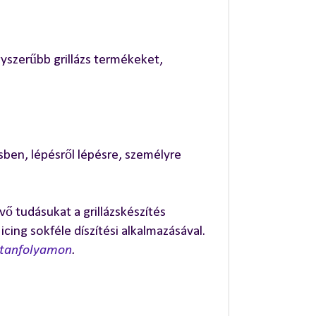
yszerűbb grillázs termékeket,
sben, lépésről lépésre, személyre
ő tudásukat a grillázskészítés
ing sokféle díszítési alkalmazásával.
aptanfolyamon
.