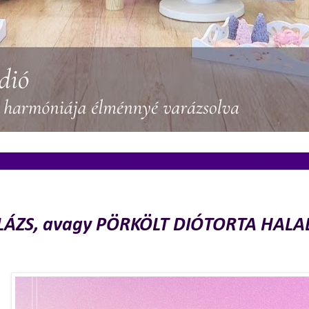
)
SÜTIK, DESSZERTEK (13)
Gasztroajándékok - Kézműves Édes Ajándékok
MÉZESKALÁCS (10)
R
r 5., vasárnap
LÁZS, avagy PÖRKÖLT DIÓTORTA HAL