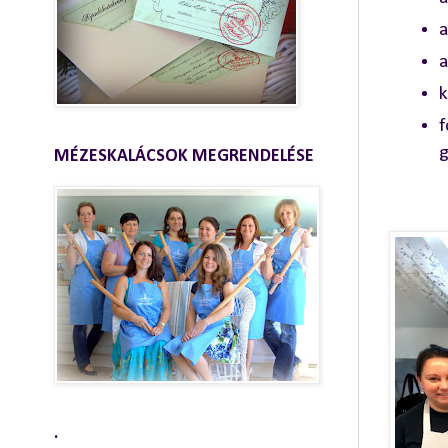
a
a
k
f
g
MÉZESKALÁCSOK MEGRENDELÉSE
.