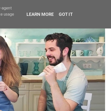
r-agent
LEARN MORE
GOT IT
te usage