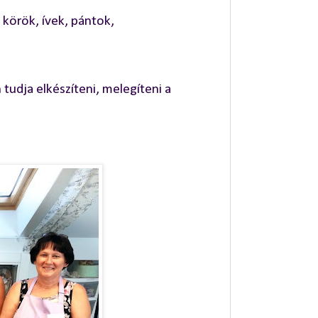
körök, ívek, pántok,
udja elkészíteni, melegíteni a