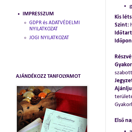
g
IMPRESSZUM
Kis lét
GDPR és ADATVÉDELMI
Szint:
NYILATKOZAT
Időtar
JOGI NYILATKOZAT
Időpon
Részvét
Gyakor
szabott
AJÁNDÉKOZZ TANFOLYAMOT
Jegyzet
Ajánlj
terület
Gyakorl
Első na
a