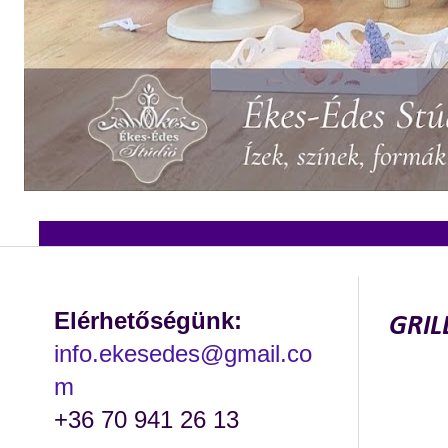
ÚJ WEBOLDAL >>>
ÖSSZES TANFOLYAM (46)
TORTAKÉSZÍTÉS (5)
TORTADÍSZÍTÉS (13
2014. januá
Elérhetőségünk:
GRIL
info.ekesedes@gmail.co
m
+36 70 941 26 13