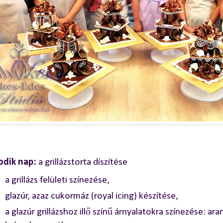
dik nap:
a grillázstorta díszítése
a grillázs felületi színezése,
glazúr, azaz cukormáz (royal icing) készítése,
a glazúr grillázshoz illő színű árnyalatokra színezése: ar