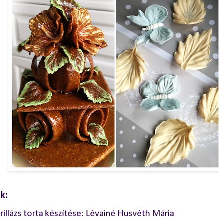
k:
rillázs torta készítése: Lévainé Husvéth Mária