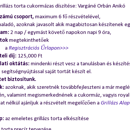
rillázs torta cukormázas díszítése: Vargáné Orbán Anikó
számú csoport,
maximum 6 fő részvételével,
haladó, azoknak javasolt akik magabiztosan készítenek eg
tam:
2 nap / egymást követő napokon napi 9 óra,
tok
megtekinthetőek
a
Regisztrációs Űrlapon>>>
eli díj:
125,000 Ft
lati oktátás:
mindenki részt vesz a tanulásban és készíté
 segítségnyújtással saját tortát készít el.
et biztosítunk.
uk:
azoknak, akik szeretnék továbbfejleszteni a már meglév
én, valamint megismerkednének a cukormáz, vagyis royal ic
at nélkül ajánljuk a részvételt megelőzően a
Grillázs Al
p:
az emeletes grillázs torta elkészítése
 torta precíz tervezése,