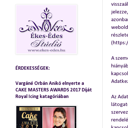
visszaá
jelezze
azonba
webolda
részlet
(https
A szem
hiányáb
ÉRDEKESSÉGEK:
kapcsol
Adatkez
Vargáné Orbán Anikó elnyerte a
CAKE MASTERS AWARDS 2017 Díját
Royal Icing katagóriában
Az Adat
látogat
szervez
rendelé
kapcsol