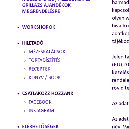
harmadi
GRILLÁZS AJÁNDÉKOK
kapcsol
MEGRENDELÉSRE
olyan w
hivatko
WORKSHOPOK
adatkez
tájékoz
IHLETADÓ
MÉZESKALÁCSOK
Jelen t
TORTADÍSZÍTÉS
(EU) 20
RECEPTEK
kezelés
KÖNYV / BOOK
rendele
rövidít
CSATLAKOZZ HOZZÁNK
FACEBOOK
Az adat
INSTAGRAM
Az adat
ELÉRHETŐSÉGEK
név: Va