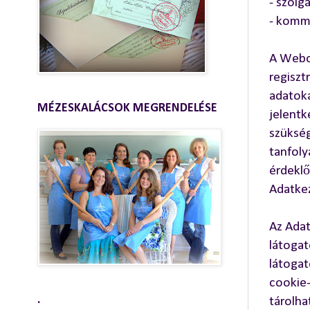
- szolg
- kommu
A Webo
regiszt
adatoka
MÉZESKALÁCSOK MEGRENDELÉSE
jelentk
szükség
tanfoly
érdeklő
Adatkez
Az Adat
látogat
látogat
cookie-
.
tárolha