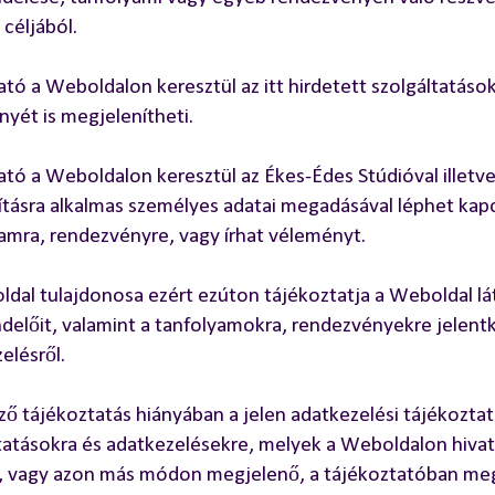
 céljából.
ató a Weboldalon keresztül az itt hirdetett szolgáltatás
yét is megjelenítheti.
ató a Weboldalon keresztül az Ékes-Édes Stúdióval illetv
tásra alkalmas személyes adatai megadásával léphet kapcs
amra, rendezvényre, vagy írhat véleményt.
dal tulajdonosa ezért ezúton tájékoztatja a Weboldal lát
előit, valamint a tanfolyamokra, rendezvényekre jelent
elésről.
ző tájékoztatás hiányában a jelen adatkezelési tájékoztat
tatásokra és adatkezelésekre, melyek a Weboldalon hiv
, vagy azon más módon megjelenő, a tájékoztatóban meg