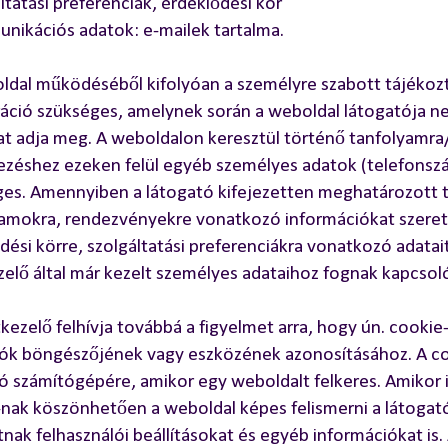
áltatási preferenciák, érdeklődési kör
nikációs adatok: e-mailek tartalma.
ldal működéséből kifolyóan a személyre szabott tájékoz
ráció szükséges, amelynek során a weboldal látogatója n
t adja meg. A weboldalon keresztül történő tanfolyamr
ezéshez ezeken felül egyéb személyes adatok (telefonszám,
es. Amennyiben a látogató kifejezetten meghatározott t
amokra, rendezvényekre vonatkozó információkat szeret
dési körre, szolgáltatási preferenciákra vonatkozó adatai
elő által már kezelt személyes adataihoz fognak kapcsol
kezelő felhívja továbbá a figyelmet arra, hogy ún. cookie-
ók böngészőjének vagy eszközének azonosításához. A cook
ó számítógépére, amikor egy weboldalt felkeres. Amikor i
nak köszönhetően a weboldal képes felismerni a látogat
tnak felhasználói beállításokat és egyéb információkat is.