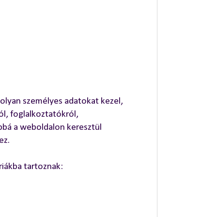
 olyan személyes adatokat kezel,
, foglalkoztatókról,
bbá a weboldalon keresztül
ez.
riákba tartoznak: