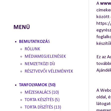
A
www.
címeken
között 
https:
MENÜ
egyrés
foglalk
BEMUTATKOZÁ
S
készítő
RÓLUNK
MÉDIAMEGJELENÉSEK
Ez az A
további
NEMZETKÖZI DÍJ
Ajándék
RÉSZTVEVŐI VÉLEMÉNYEK
TANFOLYAMOK (50)
A Webol
MÉZESKALÁCS (10)
oldal, 
TORTA KÉSZÍTÉS (5)
látogat
TORTA DÍSZÍTÉS (13)
megrend