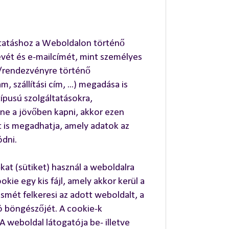
tatáshoz a Weboldalon történő
evét és e-mailcímét, mint személyes
a/rendezvényre történő
 szállítási cím, ...) megadása is
ípusú szolgáltatásokra,
ne a jövőben kapni, akkor ezen
t is megadhatja, amely adatok az
ódni.
kat (sütiket) használ a weboldalra
ie egy kis fájl, amely akkor kerül a
smét felkeresi az adott weboldalt, a
ó böngészőjét. A cookie-k
 A weboldal látogatója be- illetve