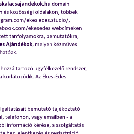
kalacsajandekok.hu
domain
n és közösségi oldalakon, többek
tagram.com/ekes.edes.studio/,
acebook.com/ekesedes webcímeken
ezett tanfolyamokra, bemutatókra,
es Ajándékok
, melyen kézműves
lhatóak.
 hozzá tartozó ügyfélkezelő rendszer,
 korlátozódik. Az Ékes-Édes
lgáltatásait bemutató tájékoztató
l, telefonon, vagy emailben - a
bbi információ kérése, a szolgáltatás
elhez jelentkezés és regisztráció