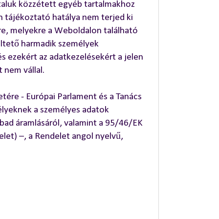
taluk közzétett egyéb tartalmakhoz
 tájékoztató hatálya nem terjed ki
ire, melyekre a Weboldalon található
meltető harmadik személyek
s ezekért az adatkezelésekért a jelen
 nem vállal.
etére - Európai Parlament és a Tanács
mélyeknek a személyes adatok
abad áramlásáról, valamint a 95/46/EK
elet) –, a Rendelet angol nyelvű,