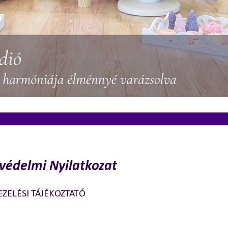
)
SÜTIK, DESSZERTEK (13)
Gasztroajándékok - Kézműves Édes Ajándékok
MÉZESKALÁCS (10)
R
er 24., csütörtök
védelmi Nyilatkozat
ZELÉSI TÁJÉKOZTATÓ