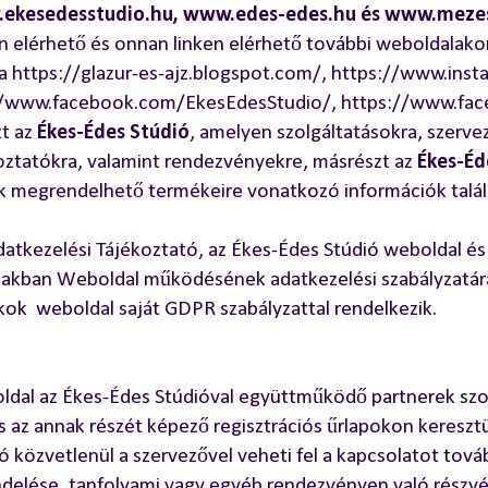
ekesedesstudio.hu, www.edes-edes.hu és www.mezes
 elérhető és onnan linken elérhető további weboldalako
a https://glazur-es-ajz.blogspot.com/, https://www.ins
//www.facebook.com/EkesEdesStudio/, https://www.f
zt az
Ékes-Édes Stúdió
, amelyen szolgáltatásokra, szerv
oztatókra, valamint rendezvényekre, másrészt az
Ékes-Éd
k megrendelhető termékeire vonatkozó információk talá
datkezelési Tájékoztató, az Ékes-Édes Stúdió weboldal és
akban Weboldal működésének adatkezelési szabályzatára
ok weboldal saját GDPR szabályzattal rendelkezik.
dal az Ékes-Édes Stúdióval együttműködő partnerek szo
és az annak részét képező regisztrációs űrlapokon keresztü
ó közvetlenül a szervezővel veheti fel a kapcsolatot tová
elése, tanfolyami vagy egyéb rendezvényen való részvét