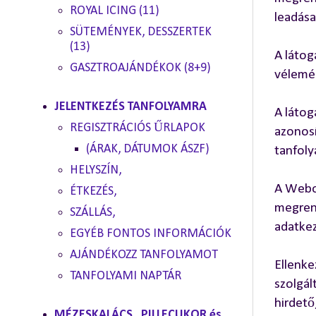
ROYAL ICING (11)
leadása
SÜTEMÉNYEK, DESSZERTEK
(13)
A látog
GASZTROAJÁNDÉKOK (8+9)
vélemén
JELENTKEZÉS TANFOLYAMRA
A látog
REGISZTRÁCIÓS ŰRLAPOK
azonosí
(ÁRAK, DÁTUMOK ÁSZF)
tanfoly
HELYSZÍN,
A Webol
ÉTKEZÉS,
megrend
SZÁLLÁS,
adatkez
EGYÉB FONTOS INFORMÁCIÓK
AJÁNDÉKOZZ TANFOLYAMOT
Ellenke
TANFOLYAMI NAPTÁR
szolgál
hirdető
MÉZESKALÁCS , PILLECUKOR és