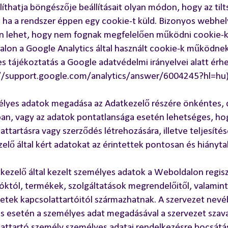
llíthatja böngészője beállításait olyan módon, hogy az til
, ha a rendszer éppen egy cookie-t küld. Bizonyos webhe
n lehet, hogy nem fognak megfelelően működni cookie-k
lon a Google Analytics által használt cookie-k működn
es tájékoztatás a Google adatvédelmi irányelvei alatt érhe
://support.google.com/analytics/answer/6004245?hl=hu)
élyes adatok megadása az Adatkezelő részére önkéntes,
an, vagy az adatok pontatlansága esetén lehetséges, ho
attartásra vagy szerződés létrehozására, illetve teljesíté
elő által kért adatokat az érintettek pontosan és hiányta
kezelő által kezelt személyes adatok a Weboldalon regis
óktól, termékek, szolgáltatások megrendelőitől, valamin
etek kapcsolattartóitól származhatnak. A szervezet nevé
s esetén a személyes adat megadásával a szervezet szav
attartó személy személyes adatai rendelkezésre bocsátá