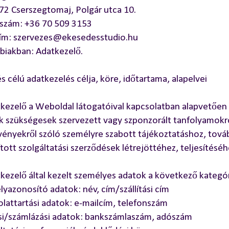
72 Cserszegtomaj, Polgár utca 10.
nszám: +36 70 509 3153
cím: szervezes@ekesedesstudio.hu
biakban: Adatkezelő.
s célú adatkezelés célja, köre, időtartama, alapelvei
kezelő a Weboldal látogatóival kapcsolatban alapvetően
 szükségesek szervezett vagy szponzorált tanfolyamokról
ényekről szóló személyre szabott tájékoztatáshoz, tová
tott szolgáltatási szerződések létrejöttéhez, teljesítéséh
kezelő által kezelt személyes adatok a következő kategó
lyazonosító adatok: név, cím/szállítási cím
olattartási adatok: e-mailcím, telefonszám
ési/számlázási adatok: bankszámlaszám, adószám