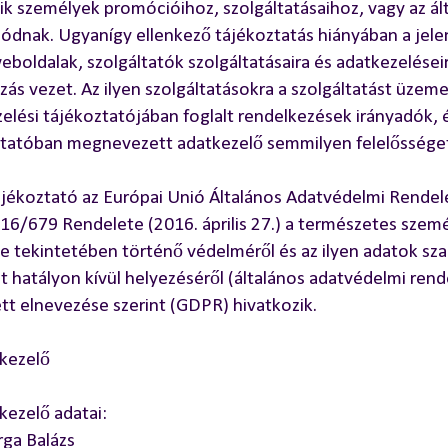
k személyek promócióihoz, szolgáltatásaihoz, vagy az ál
ódnak. Ugyanígy ellenkező tájékoztatás hiányában a jelen
eboldalak, szolgáltatók szolgáltatásaira és adatkezelése
zás vezet. Az ilyen szolgáltatásokra a szolgáltatást üze
elési tájékoztatójában foglalt rendelkezések irányadók, é
tatóban megnevezett adatkezelő semmilyen felelősséget
ájékoztató az Európai Unió Általános Adatvédelmi Rendel
16/679 Rendelete (2016. április 27.) a természetes sze
e tekintetében történő védelméről és az ilyen adatok sz
t hatályon kívül helyezéséről (általános adatvédelmi rend
ett elnevezése szerint (GDPR) hivatkozik.
kezelő
kezelő adatai:
rga Balázs