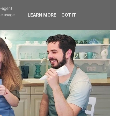
r-agent
LEARN MORE
GOT IT
te usage