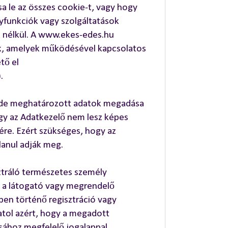
tsa le az összes cookie-t, vagy hogy
lyfunkciók vagy szolgáltatások
 nélkül. A www.ekes-edes.hu
ek, amelyek működésével kapcsolatos
tő el
.
 de meghatározott adatok megadása
gy az Adatkezelő nem lesz képes
sére. Ezért szükséges, hogy az
lanul adják meg.
ztráló természetes személy
t a látogató vagy megrendelő
ben történő regisztráció vagy
atol azért, hogy a megadott
sához megfelelő jogalappal