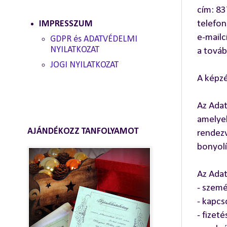
cím: 83
telefo
IMPRESSZUM
e-mail
GDPR és ADATVÉDELMI
NYILATKOZAT
a továb
JOGI NYILATKOZAT
A képzé
Az Adat
amelyek
AJÁNDÉKOZZ TANFOLYAMOT
rendezv
bonyolí
Az Adat
- szemé
- kapcs
- fizet